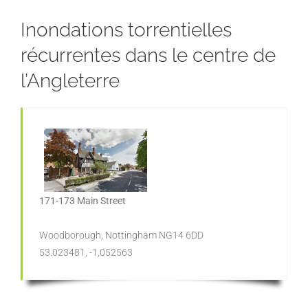
Inondations torrentielles
récurrentes dans le centre de
l’Angleterre
171-173 Main Street
Woodborough, Nottingham NG14 6DD
53.023481, -1,052563