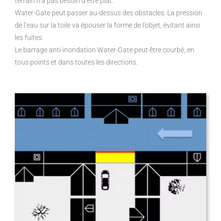
terrain n’a pas besoin d’être plat.
Water-Gate peut passer au-dessus des obstacles. La pression
de l’eau sur la toile va épouser la forme de l’objet, évitant ainsi
les fuites.
Le barrage anti-inondation Water-Gate peut être courbé, en
tous points et dans toutes les directions.