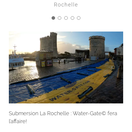
Philippe MAYMIL
SNCF
Littoraux
Rochelle
Submersion La Rochelle : Water-Gate© fera
l’affaire!