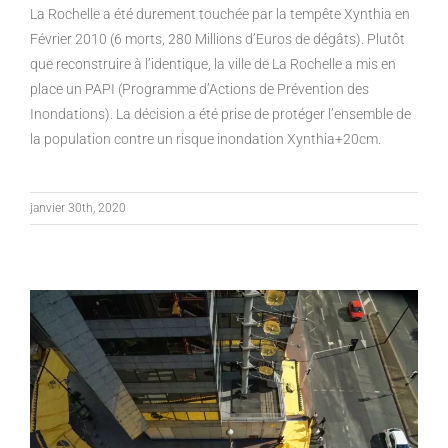
La Rochelle a été durement touchée par la tempête Xynthia en
Février 2010 (6 morts, 280 Millions d’Euros de dégâts). Plutôt
que reconstruire à l’identique, la ville de La Rochelle a mis en
place un PAPI (Programme d’Actions de Prévention des
Inondations). La décision a été prise de protéger l’ensemble de
la population contre un risque inondation Xynthia+20cm.
janvier 30th, 2020