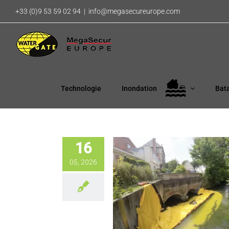
Passer
+33 (0)9 53 59 02 94
|
info@megasecureurope.com
au
contenu
Technologie
Inondation
Bat
16
05, 2026