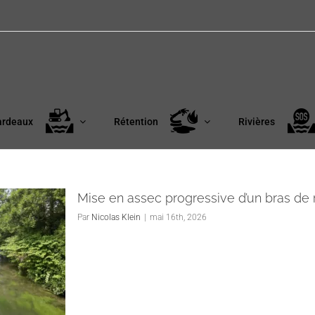
ardeaux
Rétention
Rivières
Mise en assec progressive d’un bras de 
Par
Nicolas Klein
|
mai 16th, 2026