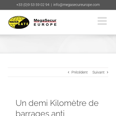
Passer
+33 (0)9 53 59 02 94
|
info@megasecureurope.com
au
contenu
Précédent
Suivant
Un demi Kilomètre de
barrages anti