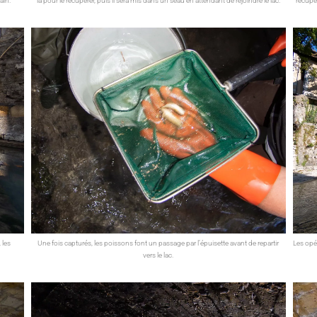
ain.
là pour le récupérer, puis il sera mis dans un seau en attendant de rejoindre le lac.
récupè
 les
Une fois capturés, les poissons font un passage par l’épuisette avant de repartir
Les opé
vers le lac.