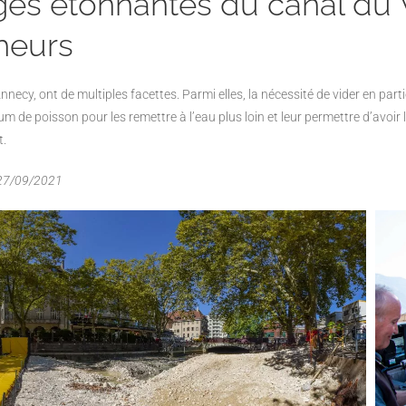
es étonnantes du canal du Va
heurs
nnecy, ont de multiples facettes. Parmi elles, la nécessité de
vider en part
 de poisson pour les remettre à l’eau plus loin et leur permettre d’avoir
t.
7/09/2021