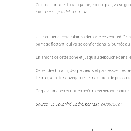
Ce gros barrage flottant jaune, encore plat, va se gonf
Photo Le DL /Muriel ROTTIER
Un chantier spectaculaire a
démarré ce vendredi 24 s
barrage flottant, qui va se gonfler dans la journée a
En amont de cette zone et jusqu’au débouché dans le 
Ce vendredi
matin, des pêcheurs et gardes-pêches p
Lebrun, afin de sauvegarder le maximum de
poissons.
Carpes, tanches et autres spécimens seront ensuite r
Source : Le Dauphiné Libéré, par M.R.
24/09/2021