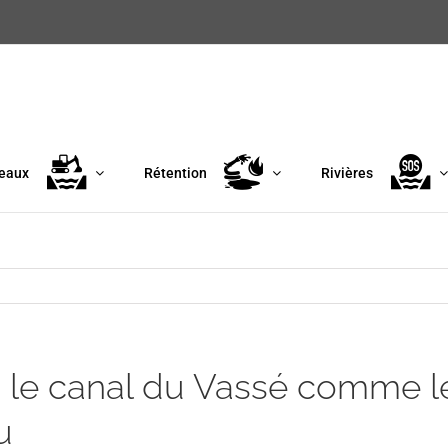
eaux
Rétention
Rivières
 le canal du Vassé comme le
u