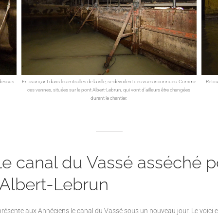
-dessus
En avançant dans les entrailles de la ville, se dévoilent des vues inconnues. Comme
Retou
ces vannes, situées sur le pont Albert-Lebrun, qui vont d’ailleurs être changées
durant le chantier.
e canal du Vassé asséché po
 Albert-Lebrun
 présente aux Annéciens le canal du Vassé
sous un nouveau jour. Le voici 