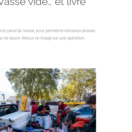
ssé vidé… et livré
ie le canal du Vassé, pour permettre certaines phases
 la vie sauve. Retour en image sur une
opération