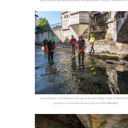
qu’emprutent les pêcheurs avant de débuter leur mission, matériel en m
Les pécheurs sont habitués à ce genre de sauvetage. Grâce à l’électricité,
poissons sont endormis pour pouvoir être déplacés.