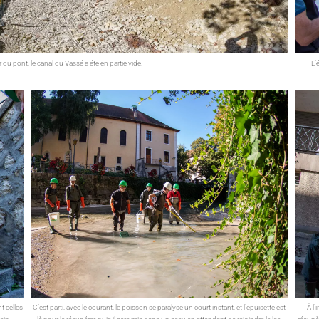
r du pont, le canal du Vassé a été en partie vidé.
L’
t celles
C’est parti, avec le courant, le poisson se paralyse un court instant, et l’épuisette est
À l