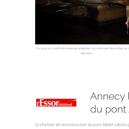
En sous-sol, c’est le domaine des araignées, qui colonisent les voûtes, au
des eaux.
Annecy l
du pont
Le chantier de reconstruction du pont Albert-Lebrun