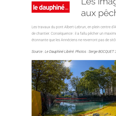
Les imag
aux pêc
Les travaux du pont Albert-Lebrun, en plein centre d’A
de chantier. Conséquence : il a fallu pêcher un
maximum
étonnante que les Annéciens ne reverront pas de sitô
Source : Le Dauphiné Libéré. Photos : Serge BOCQUET
2