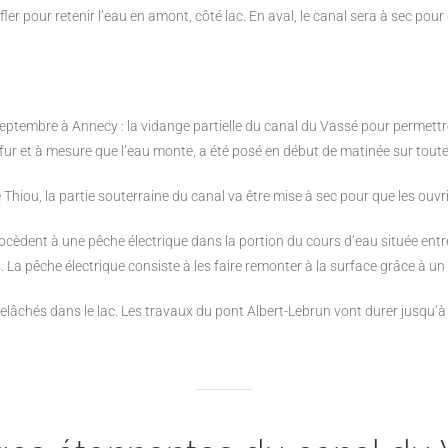
ler pour retenir l’eau en amont, côté lac. En aval, le canal sera à sec pour 
eptembre à Annecy : la vidange partielle du canal
du Vassé pour permettr
u fur et à mesure que
l’eau monte, a été posé en début de matinée sur toute
Thiou, la partie
souterraine du canal va être mise à sec pour que les ouvr
rocèdent à une pêche
électrique dans la portion du cours d’eau située ent
 La pêche électrique consiste à les faire remonter à la surface grâce
à un 
elâchés dans le lac. Les
travaux du pont Albert-Lebrun vont durer jusqu’à 