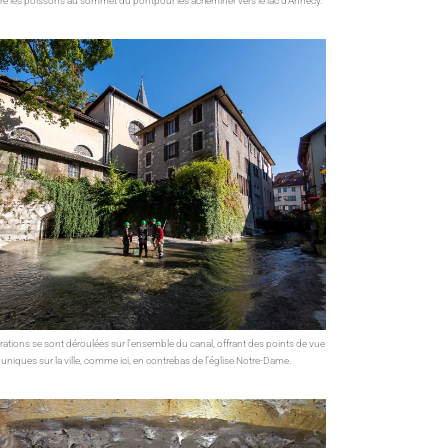
re les poissons au sommet du pontpour les acheminer vers le lac d'Annecy.
rations se sont déroulées sur l’ensemble du canal, offrant des points de vue
uniques sur la ville, comme ici, en contrebas de l’église Notre-Dame.