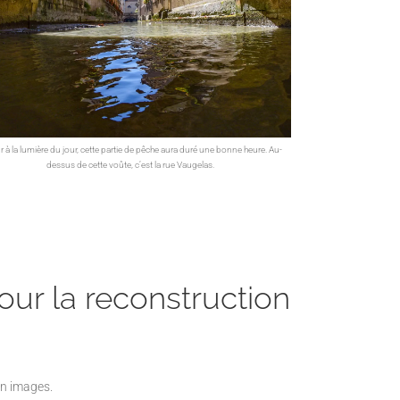
r à la lumière du jour, cette partie de pêche aura duré une bonne heure. Au-
dessus de cette voûte, c’est la rue Vaugelas.
ur la reconstruction
en images.