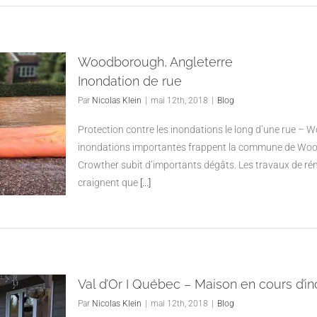
Woodborough, Angleterre
Inondation de rue
Par
Nicolas Klein
|
mai 12th, 2018
|
Blog
Protection contre les inondations le long d’une rue – 
inondations importantes frappent la commune de Wood
Crowther subit d’importants dégâts. Les travaux de réno
craignent que
[...]
Val d’Or I Québec – Maison en cours d’i
Par
Nicolas Klein
|
mai 12th, 2018
|
Blog