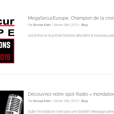
MegaSecur.Europe, Champion de la croi
Par
Nicolas Klein
|
février 28th, 2019
|
Blog
Les Echos et le portail Statista dévoilent le nouveau 
Découvrez notre spot Radio « Inondation
Par
Nicolas Klein
|
février 18th, 2019
|
Blog
Subir l’inondation n’est pas une fatalité ! Message ad