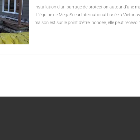
Installation d’un barrage de protection autour d’une m
: L’équipe de MegaSecur.International basée à Victoriav
maison est sur le point d’être inondée, elle peut recevoi