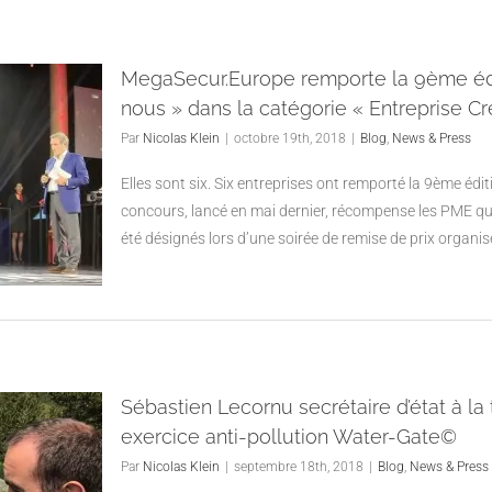
MegaSecur.Europe remporte la 9ème éd
nous » dans la catégorie « Entreprise Cr
Par
Nicolas Klein
|
octobre 19th, 2018
|
Blog
,
News & Press
Elles sont six. Six entreprises ont remporté la 9ème é
concours, lancé en mai dernier, récompense les PME qui 
été désignés lors d’une soirée de remise de prix organi
Sébastien Lecornu secrétaire d’état à la 
exercice anti-pollution Water-Gate©
Par
Nicolas Klein
|
septembre 18th, 2018
|
Blog
,
News & Press