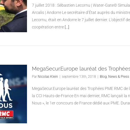
7 juillet 2018 : Sébastien Lecornu | Water-Gate© Simul
Arcalis | Andorre Le secrétaire d’État auprès du ministre
Lecornu, était en Andorre le 7 juillet dernier. L’objectif
coopération entre
[...]
MegaSecur.Europe lauréat des Trophée
Par
Nicolas Klein
|
septembre 13th, 2018
|
Blog
,
News & Press
MegaSecur.Europe lauréat des Trophées PME RMC de la
la CCI Hauts-de-France En mai dernier, RMC lançait la
Nous », le 1er concours de France dédié aux PME. Dura