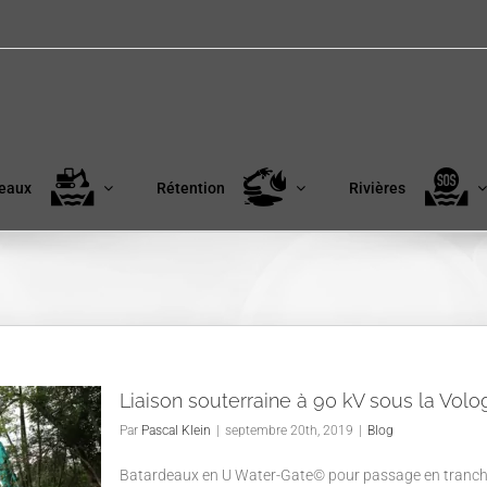
eaux
Rétention
Rivières
Liaison souterraine à 90 kV sous la Volo
Par
Pascal Klein
|
septembre 20th, 2019
|
Blog
Batardeaux en U Water-Gate© pour passage en tranchée