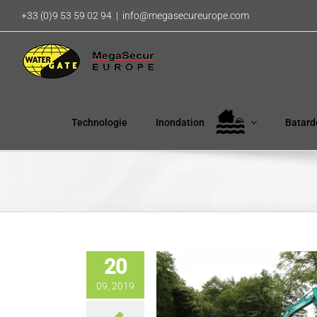
Passer
+33 (0)9 53 59 02 94
|
info@megasecureurope.com
au
contenu
Technologie
Inondation
Batard
20
09, 2019