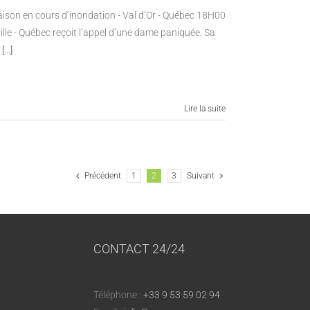
aison en cours d’inondation - Val d’Or - Québec 18H00
ille - Québec reçoit l’appel d’une dame paniquée. Sa
r
[...]
Lire la suite
Précédent
1
2
3
Suivant
CONTACT 24/24
Téléphone :
+33 9 53 59 02 94