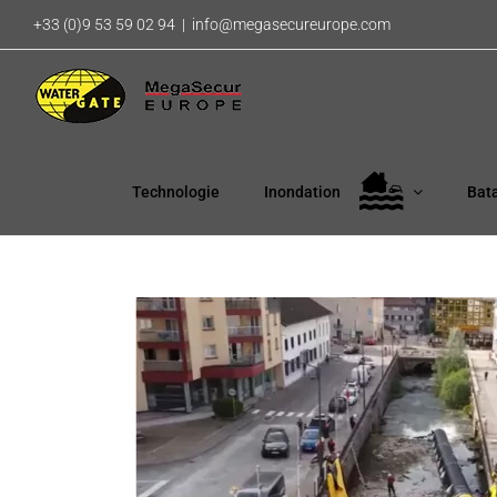
Passer
+33 (0)9 53 59 02 94
|
info@megasecureurope.com
au
contenu
Technologie
Inondation
Bat